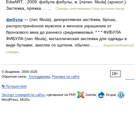
EdwART, , 2009. фибула фибулы, ж. [латин. fibula] (археол.).
Застежка, пряжка.… …
Словарь иностранных слов русского языка
фибула
— (лат. fibula), декоративная застёжка, брошь,
распространённое мужское и женское украшение от
бронзового века до раннего средневековья. * * * ФИБУЛА
ФИБУЛА (лат. fibula), металлическая застежка для одежды в
виде булавки, заколки со щитком, обычно… …
Энциклопедический
словарь
© Академик, 2000-2026
18+
Обратная связь:
Техподдержка
,
Реклама на сайте
👣 Путешествия
Экспорт словарей на сайты
, сделанные на PHP,
Joomla,
Drupal,
WordPress, MODx.