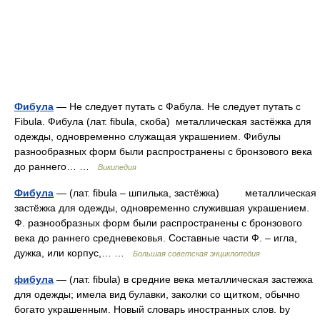
Фибула
— Не следует путать с Фабула. Не следует путать с
Fibula. Фибула (лат. fibula, скоба) металлическая застёжка для
одежды, одновременно служащая украшением. Фибулы
разнообразных форм были распространены с бронзового века
до раннего… …
Википедия
Фибула
— (лат. fibula – шпилька, застёжка) металлическая
застёжка для одежды, одновременно служившая украшением.
Ф. разнообразных форм были распространены с бронзового
века до раннего средневековья. Составные части Ф. – игла,
дужка, или корпус,… …
Большая советская энциклопедия
фибула
— (лат. fibula) в средние века металлическая застежка
для одежды; имела вид булавки, заколки со щитком, обычно
богато украшенным. Новый словарь иностранных слов. by