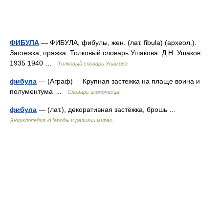
ФИБУЛА
— ФИБУЛА, фибулы, жен. (лат. fibula) (археол.).
Застежка, пряжка. Толковый словарь Ушакова. Д.Н. Ушаков.
1935 1940 …
Толковый словарь Ушакова
фибула
— (Аграф) Крупная застежка на плаще воина и
полументума …
Словарь иконописца
фибула
— (лат.), декоративная застёжка, брошь …
Энциклопедия «Народы и религии мира»