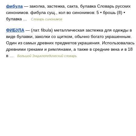
фибула
— заколка, застежка, сакта, булавка Словарь русских
синонимов. фибула сущ., кол во синонимов: 5 • брошь (8) •
булавка …
Словарь синонимов
ФИБУЛА
— (лат. fibula) металлическая застежка для одежды в
виде булавки, заколки со щитком, обычно богато украшенным.
Один из самых древних предметов украшения. Использовалась
древними греками и римлянами, а также в средние века и в 18
в …
Большой Энциклопедический словарь